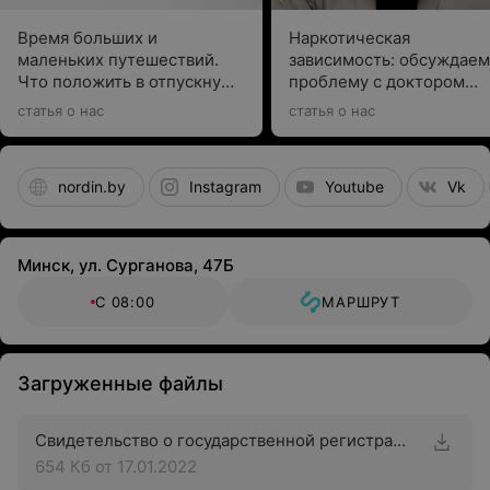
Время больших и
Наркотическая
маленьких путешествий.
зависимость: обсуждаем
Что положить в отпускную
проблему с доктором
аптечку, рассказывает врач
Сайковым
статья о нас
статья о нас
nordin.by
Instagram
Youtube
Vk
Минск, ул. Сурганова, 47Б
С 08:00
МАРШРУТ
Загруженные файлы
Свидетельство о государственной регистрации
654 Кб
от 17.01.2022