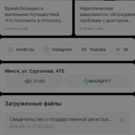
Время больших и
Наркотическая
маленьких путешествий.
зависимость: обсуждаем
Что положить в отпускную
проблему с доктором
аптечку, рассказывает врач
Сайковым
статья о нас
статья о нас
nordin.by
Instagram
Youtube
Vk
Минск, ул. Сурганова, 47Б
ДО 21:00
МАРШРУТ
Загруженные файлы
Свидетельство о государственной регистрации
654 Кб
от 17.01.2022