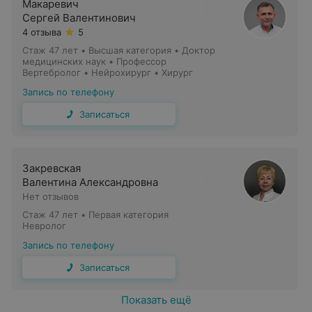
Макаревич
Сергей Валентинович
поражение спинномозговых корешков и нервов
4 отзыва
5
инфекционные болезни нервной системы
Стаж 47 лет
•
Высшая категория
•
Доктор
медицинских наук • Профессор
демиелинизирующие заболевания
Вертебролог • Нейрохирург • Хирург
Запись по телефону
Записаться
Симптомы, при появлении которых
рекомендована консультация невролога
Закревская
Валентина Александровна
Нет отзывов
Стаж 47 лет
•
Первая категория
частая головная боль
Невролог
приступообразная головная боль, локализованная в
Запись по телефону
одной половине головы
Записаться
онемение пальцев рук или ног, нарушение
чувствительности определенных зон лица или
Показать ещё