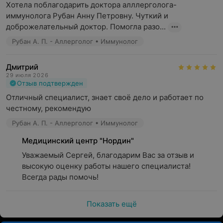
Хотела поблагодарить доктора алллерголога-
анамнеза, данных, осмотра, лабораторной диагностики.
иммунолога Рубан Анну Петровну. Чуткий и 
Поставить диагноз им помогают дополнительные
доброжелательный доктор. Помогла разо...
исследования, которые можно выполнить в центре —
ультразвуковое исследование сосудов головного мозга,
Рубан А. П. - Аллерголог • Иммунолог
ультразвуковое исследование брахиоцефальных
артерий, энцефалография, электронейромиография,
Дмитрий
рентгенологическое исследование,
29 июля 2026
Отзыв подтвержден
нейроофтальмологическая диагностика.
Отличный специалист, знает своё дело и работает по 
честному, рекомендую
Рубан А. П. - Аллерголог • Иммунолог
Медицинский центр "Нордин"
Уважаемый Сергей, благодарим Вас за отзыв и 
высокую оценку работы нашего специалиста! 
Всегда рады помочь!
Показать ещё