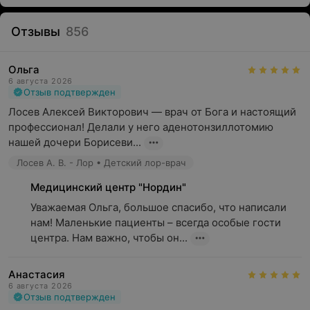
туловища
нарушение речи
Отзывы
856
дрожание рук или ног (тремор)
Ольга
слабость в ногах
6 августа 2026
Отзыв подтвержден
судорожные припадки
Лосев Алексей Викторович — врач от Бога и настоящий 
шум в ушах
профессионал! Делали у него аденотонзиллотомию 
головокружение, обмороки
нашей дочери Борисеви...
Лосев А. В. - Лор • Детский лор-врач
бессонница либо постоянная сонливость
Медицинский центр "Нордин"
снижение концентрации внимания, нарушения
памяти
Уважаемая Ольга, большое спасибо, что написали 
нам! Маленькие пациенты – всегда особые гости 
боль в спине, усиливающаяся при движении,
центра. Нам важно, чтобы он...
поворотах туловища
боль в спине, отдающая в ногу, судороги мышц ног
Анастасия
6 августа 2026
Диагностику заболеваний нервной системы врачи-
Отзыв подтвержден
неврологи центра проводят на основании жалоб,