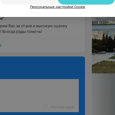
Персональные настройки Cookie
олог
н"
им Вас за отзыв и высокую оценку 
! Всегда рады помочь!
ё
Рекомендую