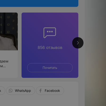
2
856 отзывов
ждаем
ом
Почитать
По
k
WhatsApp
Facebook