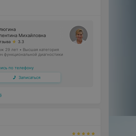
люгина
лентина Михайловна
отзыва
3.3
аж 29 лет
•
Высшая категория
ач функциональной диагностики
пись по телефону
Записаться
ё