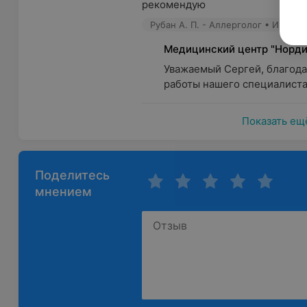
рекомендую
Рубан А. П. - Аллерголог • Иммун
Медицинский центр "Норди
Уважаемый Сергей, благодар
работы нашего специалиста
Показать ещ
Поделитесь
мнением