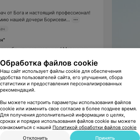
ач от Бога и настоящий профессионал! 
мию нашей дочери Борисеви...
рач
н"
пасибо, что написали нам! Маленькие 
сти центра. Нам важно, чтобы он...
Обработка файлов cookie
Наш сайт использует файлы cookie для обеспечения
удобства пользователей сайта, его улучшения, сбора
статистики и предоставления персонализированных
алллерголога-иммунолога Рубан Анну 
рекомендаций.
льный доктор. Помогла разо...
Вы можете настроить параметры использования файлов
олог
cookie или изменить свое согласие в более позднее время.
Для получения дополнительной информации о целях,
сроках и порядке использования файлов cookie вы можете
ознакомиться с нашей
Политикой обработки файлов cookie
ё дело и работает по честному, 
Отклонить
Принять