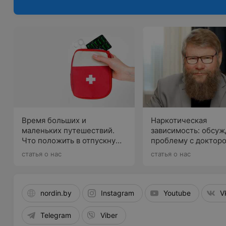
Время больших и
Наркотическая
маленьких путешествий.
зависимость: обсу
Что положить в отпускную
проблему с доктор
аптечку, рассказывает врач
Сайковым
статья о нас
статья о нас
nordin.by
Instagram
Youtube
V
Telegram
Viber