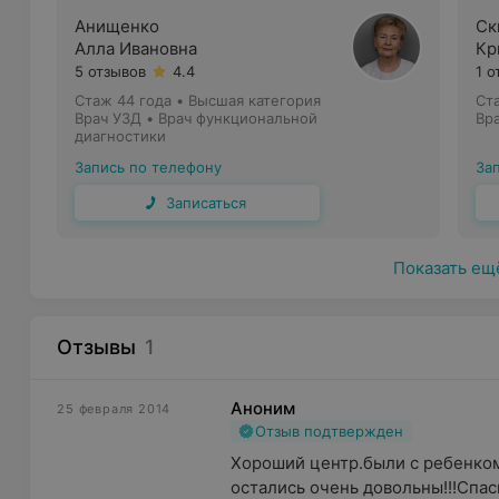
Анищенко
Ск
Алла Ивановна
Кр
5 отзывов
4.4
1 о
Стаж 44 года
•
Высшая категория
Ст
Врач УЗД • Врач функциональной
Вр
диагностики
Запись по телефону
За
Записаться
Показать ещ
Отзывы
1
Аноним
25 февраля 2014
Отзыв подтвержден
Хороший центр.были с ребенком
остались очень довольны!!!Спасиб