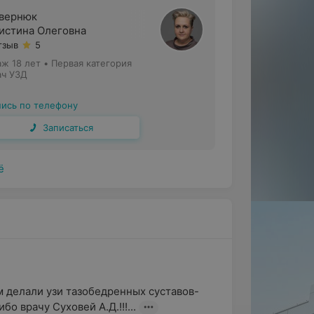
вернюк
истина Олеговна
тзыв
5
аж 18 лет
•
Первая категория
ач УЗД
пись по телефону
Записаться
ё
 делали узи тазобедренных суставов- 
о врачу Суховей А.Д.!!!...