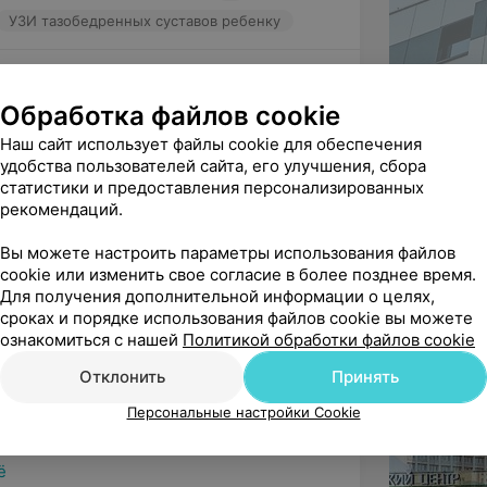
УЗИ тазобедренных суставов ребенку
Обработка файлов cookie
Наш сайт использует файлы cookie для обеспечения
удобства пользователей сайта, его улучшения, сбора
статистики и предоставления персонализированных
ач от Бога и настоящий профессионал! 
рекомендаций.
мию нашей дочери Борисеви...
рач
Вы можете настроить параметры использования файлов
cookie или изменить свое согласие в более позднее время.
Для получения дополнительной информации о целях,
сроках и порядке использования файлов cookie вы можете
ознакомиться с нашей
Политикой обработки файлов cookie
алллерголога-иммунолога Рубан Анну 
Отклонить
Принять
льный доктор. Помогла разо...
Персональные настройки Cookie
олог
ё