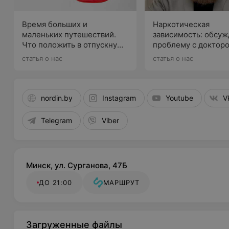
Время больших и
Наркотическая
маленьких путешествий.
зависимость: обсу
Что положить в отпускную
проблему с доктор
аптечку, рассказывает врач
Сайковым
статья о нас
статья о нас
nordin.by
Instagram
Youtube
V
Telegram
Viber
Минск, ул. Сурганова, 47Б
ДО 21:00
МАРШРУТ
Загруженные файлы