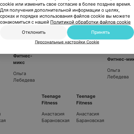
Ирина
cookie или изменить свое согласие в более позднее время.
Для получения дополнительной информации о целях,
кая
Барановска
сроках и порядке использования файлов cookie вы можете
ознакомиться с нашей
Политикой обработки файлов cookie
Шейпинг
Шейпинг
Отклонить
Принять
Диана
Диана Рожа
Рожаева
Персональные настройки Cookie
Фитнес-
Фитнес-ми
микс
Ольга
Ольга
Лебедева
Лебедева
Teenage
Teenage
Fitness
Fitness
я
Анастасия
Анастасия
кая
Барановская
Барановская