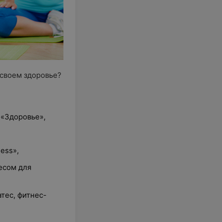
 своем здоровье?
 «Здоровье»,
ess»,
есом для
тес, фитнес-