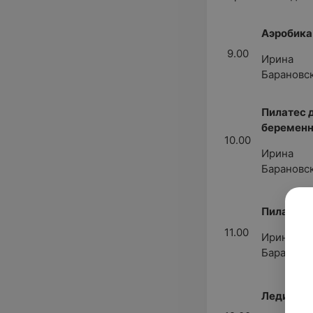
Аэробика
9.00
Ирина
Барановс
Пилатес 
беремен
10.00
Ирина
Барановс
Пилатес
11.00
Ирина
Барановс
Леди Фит