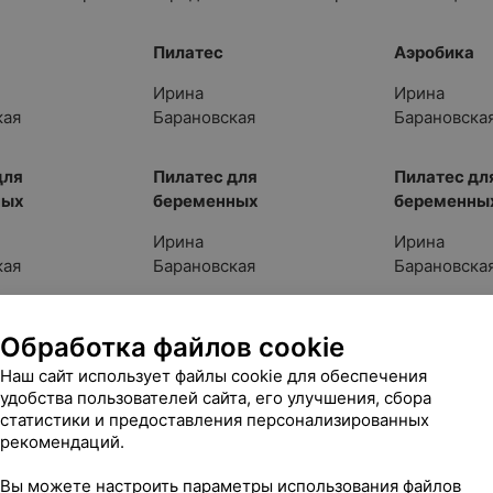
Пилатес
Аэробика
Ирина
Ирина
кая
Барановская
Барановска
для
Пилатес для
Пилатес дл
ных
беременных
беременны
Ирина
Ирина
кая
Барановская
Барановска
Аэробика
Пилатес
Обработка файлов cookie
Шейпинг
Шейпинг
Ирина
Ирина
Наш сайт использует файлы cookie для обеспечения
Анна Библая
удобства пользователей сайта, его улучшения, сбора
кая
Барановская
Барановска
Анна Библая
статистики и предоставления персонализированных
рекомендаций.
нес
Леди Фитн
Вы можете настроить параметры использования файлов