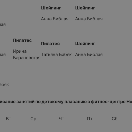
Шейпинг
Шейпинг
Анна Библая
Анна Библая
лая
Пилатес
Пилатес
Шейпинг
Ирина
лая
Татьяна Бабяк
Анна Библая
Барановская
абяк
исание занятий по детскому плаванию в фитнес-центре Н
Вт
Ср
Чт
Пт
Сб