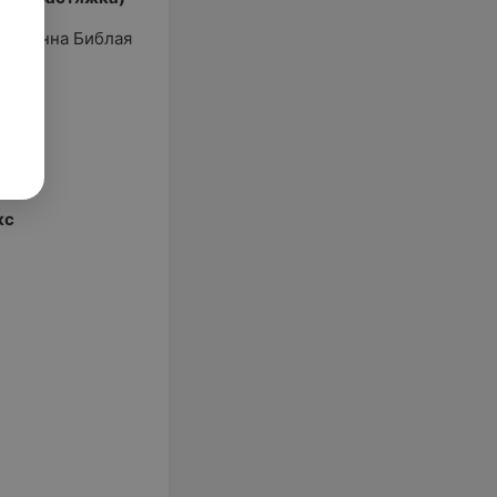
я
Анна Библая
ева
кс