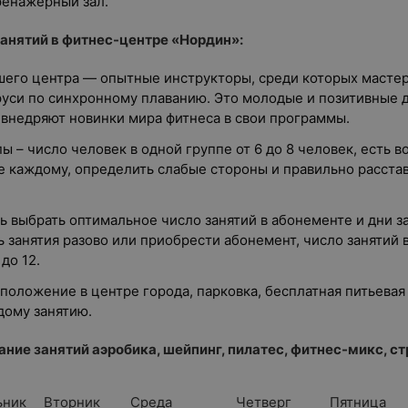
ренажерный зал.
анятий в фитнес-центре «Нордин»:
шего центра — опытные инструкторы, среди которых мастер
уси по синхронному плаванию. Это молодые и позитивные д
 внедряют новинки мира фитнеса в свои программы.
ы – число человек в одной группе от 6 до 8 человек, есть 
е каждому, определить слабые стороны и правильно расстав
 выбрать оптимальное число занятий в абонементе и дни з
 занятия разово или приобрести абонемент, число занятий 
до 12.
положение в центре города, парковка, бесплатная питьевая
дому занятию.
ание занятий аэробика, шейпинг, пилатес, фитнес-микс, ст
ьник
Вторник
Среда
Четверг
Пятница