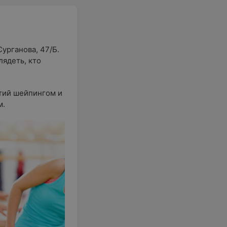
урганова, 47/Б.
лядеть, кто
тий шейпингом и
м.