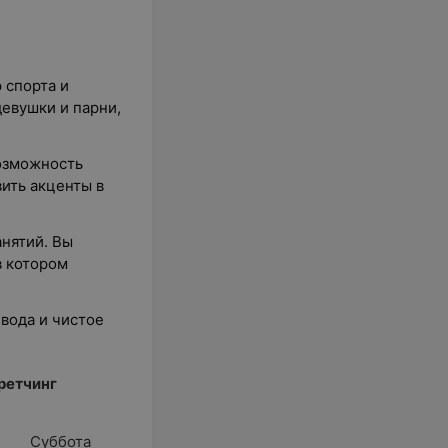
 спорта и
евушки и парни,
возможность
ить акценты в
анятий. Вы
в котором
 вода и чистое
ретчинг
Суббота