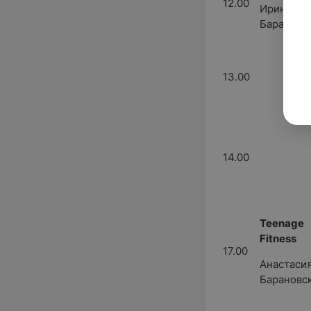
12.00
Ирина
Барановс
13.00
14.00
Teenage
Fitness
17.00
Анастаси
Барановс