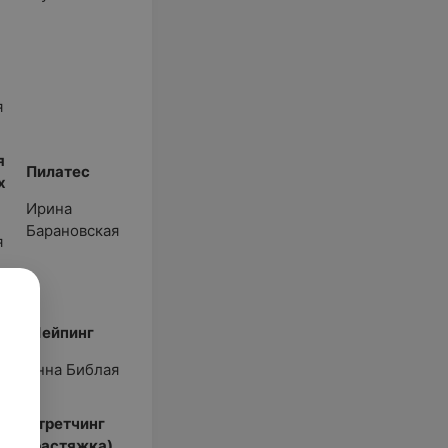
я
я
Пилатес
х
Ирина
Барановская
я
Шейпинг
я
Анна Библая
ес
Стретчинг
(растяжка)