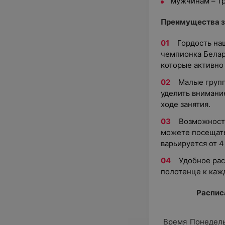
мужчинам – т
Преимущества з
Гордость на
чемпионка Белар
которые активно
Малые групп
уделить внимани
ходе занятия.
Возможность
можете посещать
варьируется от 4 
Удобное рас
полотенце к каж
Распис
Время
Понедел