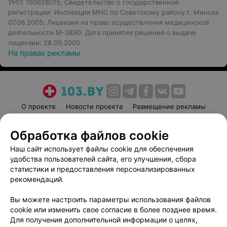
УНП: 190628015; Свидетельство о государственной
регистрации: Инспекция МНС по Советскому району г. Минска
07.06.2005; Лицензия на право осуществления медицинской
деятельности М-3890. Дата принятия решения о выдаче
лицензии: 28.09.2005
На правах рекламы
О проекте
Новости проекта
Размещение рекламы
Медицинский маркетинг
Публичный договор
Обработка файлов cookie
Пользовательское соглашение
Способы оплаты
Наш сайт использует файлы cookie для обеспечения
Вакансии
Партнеры
удобства пользователей сайта, его улучшения, сбора
Написать руководителю 103.by
статистики и предоставления персонализированных
Написать в поддержку
рекомендаций.
Персональные настройки cookie
Вы можете настроить параметры использования файлов
Обработка персональных данных
cookie или изменить свое согласие в более позднее время.
Для получения дополнительной информации о целях,