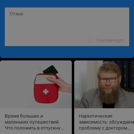
Рекомендую
Время больших и
Наркотическая
маленьких путешествий.
зависимость: обсуждаем
Что положить в отпускную
проблему с доктором
аптечку, рассказывает врач
Сайковым