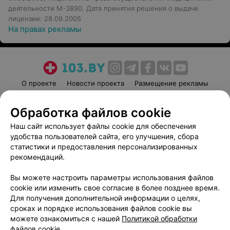
деятельности М-3890. Дата принятия решения о выдаче
лицензии: 28.09.2005
На правах рекламы
О проекте
Новости проекта
Размещение рекламы
Медицинский маркетинг
Публичный договор
Обработка файлов cookie
Пользовательское соглашение
Способы оплаты
Наш сайт использует файлы cookie для обеспечения
Вакансии
Партнеры
удобства пользователей сайта, его улучшения, сбора
Написать руководителю 103.by
статистики и предоставления персонализированных
Написать в поддержку
рекомендаций.
Персональные настройки cookie
Вы можете настроить параметры использования файлов
Обработка персональных данных
cookie или изменить свое согласие в более позднее время.
Для получения дополнительной информации о целях,
сроках и порядке использования файлов cookie вы
можете ознакомиться с нашей
Политикой обработки
файлов cookie