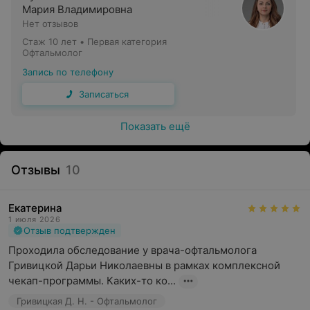
Мария Владимировна
Консультация офтальмолога
Нет отзывов
Стаж 10 лет
•
Первая категория
Диагностические комплексы
Офтальмолог
Проверка остроты зрения
Запись по телефону
Компьютерная периметрия (оценка полей зрения)
Записаться
Пневмотонометрия
Показать ещё
Осмотр глазного дна линзой
Осмотр глазного дна фундус-линзой
Отзывы
10
Субконъюнктивальное введение гиалуроновой
кислоты
Екатерина
1 июля 2026
Подбор очков
Отзыв подтвержден
Подбор контактных линз
Проходила обследование у врача-офтальмолога 
Гривицкой Дарьи Николаевны в рамках комплексной 
Подбор торических контактных линз
чекап-программы. Каких-то ко...
Мазок с конъюнктивы на флору и чувствительность к
Гривицкая Д. Н. - Офтальмолог