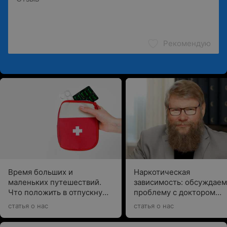
Рекомендую
Время больших и
Наркотическая
маленьких путешествий.
зависимость: обсуждаем
Что положить в отпускную
проблему с доктором
аптечку, рассказывает врач
Сайковым
статья о нас
статья о нас