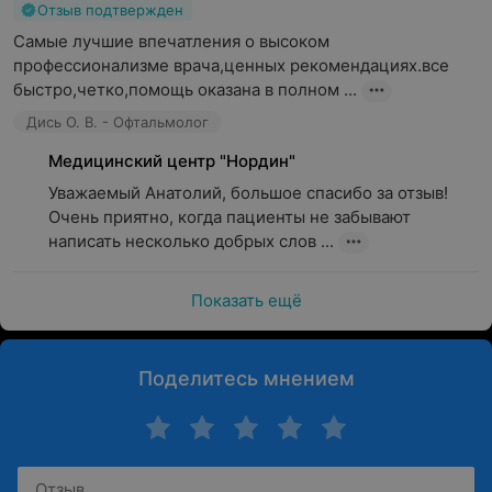
Детский приём
Отзыв подтвержден
Самые лучшие впечатления о высоком 
профессионализме врача,ценных рекомендациях.все 
быстро,четко,помощь оказана в полном ...
Консультация детского офтальмолога
Дись О. В. - Офтальмолог
Диагностические комплексы
Медицинский центр "Нордин"
Подбор очков
﻿Уважаемый Анатолий, большое спасибо за отзыв! 
Очень приятно, когда пациенты не забывают 
Оценка полей зрения
написать несколько добрых слов ...
Проверка остроты зрения
Мазок с конъюнктивы на флору и чувствительность к
Показать ещё
антибиотикам
Поделитесь мнением