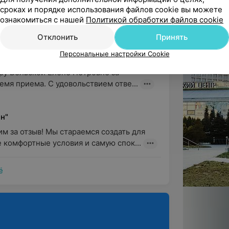
мум усилий, чтобы предоставлять 
сроках и порядке использования файлов cookie вы можете
ознакомиться с нашей
Политикой обработки файлов cookie
Отклонить
Принять
Персональные настройки Cookie
у Бельской Елене Петровне за 
емя приема. С удовольствием отве...
н"
м за отзыв! Мы стараемся создать для 
 комфортные условия и самую спок...
ё