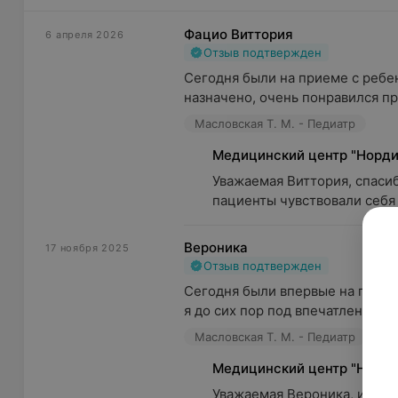
Фацио Виттория
6 апреля 2026
Отзыв подтвержден
Сегодня были на приеме с ребен
назначено, очень понравился пр
Масловская Т. М. - Педиатр
Медицинский центр "Норди
Уважаемая Виттория, спасиб
пациенты чувствовали себя у
Вероника
17 ноября 2025
Отзыв подтвержден
Сегодня были впервые на приём
я до сих пор под впечатлением. 
Масловская Т. М. - Педиатр
Медицинский центр "Норди
Уважаемая Вероника, искрен