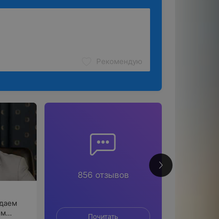
Рекомендую
2
856 отзывов
ждаем
ом
Почитать
По