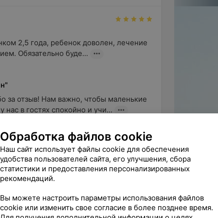
ком 2,5 года, ребенок доволен, лечение 
ием. Обязательно буде...
н"
о за отзыв! Нам важно, чтобы маленькие 
 нас в гостях спокойно и учи...
Обработка файлов cookie
Наш сайт использует файлы cookie для обеспечения
удобства пользователей сайта, его улучшения, сбора
е у Масловская Татьяны Михайловны — и 
статистики и предоставления персонализированных
Такой чуткий, внимател...
рекомендаций.
Вы можете настроить параметры использования файлов
н"
cookie или изменить свое согласие в более позднее время.
не благодарим Вас за отзыв. Мы 
Для получения дополнительной информации о целях,