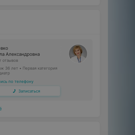
вко
ла Александровна
т отзывов
аж 36 лет
•
Первая категория
диатр
пись по телефону
Записаться
ё