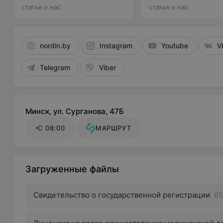
аптечку, рассказывает врач
Сайковым
статья о нас
статья о нас
nordin.by
Instagram
Youtube
V
Telegram
Viber
Минск, ул. Сурганова, 47Б
С 08:00
МАРШРУТ
Загруженные файлы
Свидетельство о государственной регистрации
65