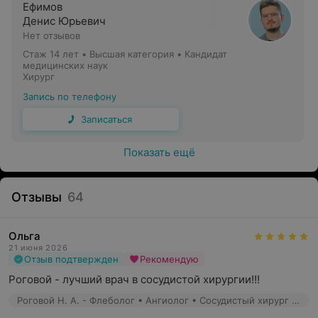
Ефимов
Денис Юрьевич
Нет отзывов
Стаж 14 лет
•
Высшая категория
•
Кандидат
медицинских наук
Хирург
Нужен хороший хирург? Обращайтесь в «Нордин»!
Запись по телефону
Записаться
Хороший хирург в представлении пациента — это
отзывчивый и опытный врач, который поставит точный
Показать ещё
диагноз и успешно проведет операцию. Хирурги
нашего центра — это профессионалы, которые, кроме
ежедневной практики, постоянно совершенствуют свои
Отзывы
64
теоретические знания — участвуют в научных
конференциях и симпозиумах, проходят стажировку
Ольга
в зарубежных клиниках.
21 июня 2026
Отзыв подтвержден
Рекомендую
Такому врачу можно доверить своё здоровье!
Роговой - лучший врач в сосудистой хирургии!!!
Роговой Н. А. - Флеболог • Ангиолог • Сосудистый хирург • Хирург
Перечень проводимых манипуляций