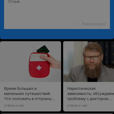
Рекомендую
Хирургическое лечение эндометриоза
Время больших и
Наркотическая
маленьких путешествий.
зависимость: обсуждаем
Что положить в отпускную
проблему с доктором
аптечку, рассказывает врач
Сайковым
статья о нас
статья о нас