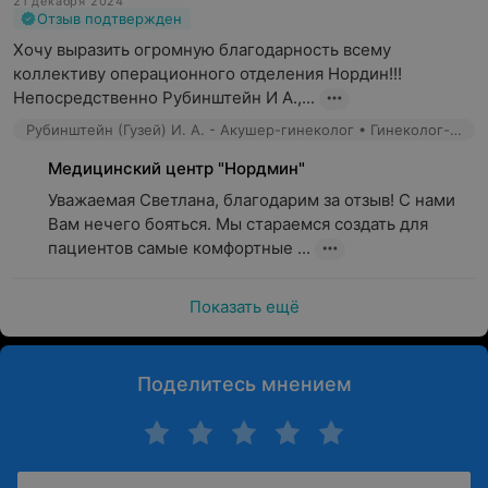
21 декабря 2024
папиллом
Отзыв подтвержден
Хочу выразить огромную благодарность всему 
коллективу операционного отделения Нордин!!! 
Непосредственно Рубинштейн И А.,...
Рубинштейн (Гузей) И. А. - Акушер-гинеколог • Гинеколог-хирург
Медицинский центр "Нордмин"
Уважаемая Светлана, благодарим за отзыв! С нами 
Удаление вросшего
Операции на связках,
Вам нечего бояться. Мы стараемся создать для 
ногтя, ногтевой
сухожилиях
пациентов самые комфортные ...
пластины, стержневой
мозоли
Показать ещё
Поделитесь мнением