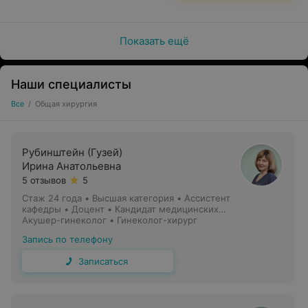
В хирургическом стационаре проводится удаление
доброкачественных новообразований кожи и
папиллом лазером с помощью лазерной системы
Показать ещё
SmartXide DOT2®, DEKA, Италия.
К общей хирургии относится операция по поводу
Наши специалисты
вросшего ногтя. Правильно выполненное
Все
/
Общая хирургия
вмешательство практически сводит к нулю
вероятность рецидива заболевания, которое чаще
всего проявляется на большом пальце стопы.
Рубинштейн (Гузей)
Ирина Анатольевна
5 отзывов
5
Стаж 24 года
•
Высшая категория
•
Ассистент
кафедры • Доцент • Кандидат медицинских
наук
Акушер-гинеколог • Гинеколог-хирург
Запись по телефону
Записаться