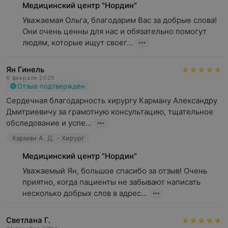
Медицинский центр "Нордин"
Уважаемая Ольга, благодарим Вас за добрые слова! 
Они очень ценны для нас и обязательно помогут 
людям, которые ищут своег...
Ян Гинель
6 февраля 2025
Отзыв подтвержден
Консультация хирурга
Лапароскопическая
Сердечная благодарность хирургу Карману Александру 
холецистэктомия
Дмитриевичу за грамотную консультацию, тщательное 
обследование и успе...
Карман А. Д. - Хирург
Медицинский центр "Нордин"
Уважаемый Ян, большое спасибо за отзыв! Очень 
приятно, когда пациенты не забывают написать 
несколько добрых слов в адрес...
Лечение грыж
Удаление
доброкачественных
Светлана Г.
образований, родинок,