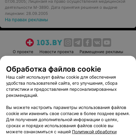
07.06.2005; Лицензия на право осуществления медицинской
деятельности М-3890. Дата принятия решения о выдаче
лицензии: 28.09.2005
На правах рекламы
О проекте
Новости проекта
Размещение рекламы
Медицинский маркетинг
Публичный договор
Обработка файлов cookie
Пользовательское соглашение
Способы оплаты
Наш сайт использует файлы cookie для обеспечения
Вакансии
Партнеры
удобства пользователей сайта, его улучшения, сбора
Написать руководителю 103.by
статистики и предоставления персонализированных
Написать в поддержку
рекомендаций.
Персональные настройки cookie
Вы можете настроить параметры использования файлов
Обработка персональных данных
cookie или изменить свое согласие в более позднее время.
Для получения дополнительной информации о целях,
сроках и порядке использования файлов cookie вы
можете ознакомиться с нашей
Политикой обработки