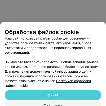
Обработка файлов cookie
Наш сайт использует файлы cookie для обеспечения
удобства пользователей сайта, его улучшения, сбора
статистики и предоставления персонализированных
рекомендаций.
О проекте
Новости проекта
Размещение рекламы
Медицинский маркетинг
Публичный договор
Вы можете настроить параметры использования файлов
cookie или изменить свое согласие в более позднее время.
Пользовательское соглашение
Способы оплаты
Для получения дополнительной информации о целях,
Вакансии
Партнеры
сроках и порядке использования файлов cookie вы
Написать руководителю 103.by
можете ознакомиться с нашей
Политикой обработки
файлов cookie
Написать в поддержку
Персональные настройки cookie
Принять
Обработка персональных данных
Отклонить