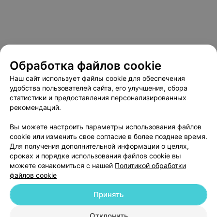
Обработка файлов cookie
Наш сайт использует файлы cookie для обеспечения
удобства пользователей сайта, его улучшения, сбора
статистики и предоставления персонализированных
рекомендаций.
О проекте
Новости проекта
Размещение рекламы
Медицинский маркетинг
Публичный договор
Вы можете настроить параметры использования файлов
cookie или изменить свое согласие в более позднее время.
Пользовательское соглашение
Способы оплаты
Для получения дополнительной информации о целях,
Вакансии
Партнеры
сроках и порядке использования файлов cookie вы
Написать руководителю 103.by
можете ознакомиться с нашей
Политикой обработки
файлов cookie
Написать в поддержку
Персональные настройки cookie
Принять
Обработка персональных данных
Отклонить