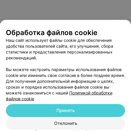
Обработка файлов cookie
Наш сайт использует файлы cookie для обеспечения
удобства пользователей сайта, его улучшения, сбора
статистики и предоставления персонализированных
рекомендаций.
О проекте
Новости проекта
Размещение рекламы
Вы можете настроить параметры использования файлов
Медицинский маркетинг
Публичный договор
cookie или изменить свое согласие в более позднее время.
Пользовательское соглашение
Способы оплаты
Для получения дополнительной информации о целях,
сроках и порядке использования файлов cookie вы
Вакансии
Партнеры
можете ознакомиться с нашей
Политикой обработки
Написать руководителю 103.by
файлов cookie
Написать в поддержку
Принять
Персональные настройки cookie
Обработка персональных данных
Отклонить