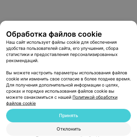
Обработка файлов cookie
Наш сайт использует файлы cookie для обеспечения
удобства пользователей сайта, его улучшения, сбора
статистики и предоставления персонализированных
рекомендаций.
О проекте
Новости проекта
Размещение рекламы
Вы можете настроить параметры использования файлов
Медицинский маркетинг
Публичный договор
cookie или изменить свое согласие в более позднее время.
Пользовательское соглашение
Способы оплаты
Для получения дополнительной информации о целях,
сроках и порядке использования файлов cookie вы
Вакансии
Партнеры
можете ознакомиться с нашей
Политикой обработки
Написать руководителю 103.by
файлов cookie
Написать в поддержку
Принять
Персональные настройки cookie
Обработка персональных данных
Отклонить