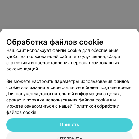
Обработка файлов cookie
Наш сайт использует файлы cookie для обеспечения
удобства пользователей сайта, его улучшения, сбора
статистики и предоставления персонализированных
рекомендаций.
О проекте
Новости проекта
Размещение рекламы
Медицинский маркетинг
Публичный договор
Вы можете настроить параметры использования файлов
cookie или изменить свое согласие в более позднее время.
Пользовательское соглашение
Способы оплаты
Для получения дополнительной информации о целях,
Вакансии
Партнеры
сроках и порядке использования файлов cookie вы
Написать руководителю 103.by
можете ознакомиться с нашей
Политикой обработки
файлов cookie
Написать в поддержку
Персональные настройки cookie
Принять
Обработка персональных данных
Отклонить