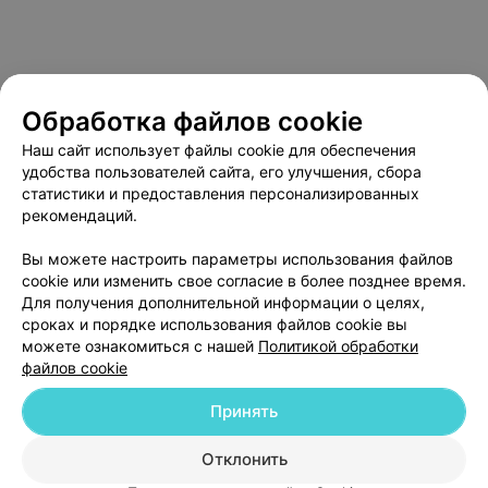
Обработка файлов cookie
Наш сайт использует файлы cookie для обеспечения
удобства пользователей сайта, его улучшения, сбора
статистики и предоставления персонализированных
рекомендаций.
О проекте
Новости проекта
Размещение рекламы
Вы можете настроить параметры использования файлов
Медицинский маркетинг
Публичный договор
cookie или изменить свое согласие в более позднее время.
Пользовательское соглашение
Способы оплаты
Для получения дополнительной информации о целях,
сроках и порядке использования файлов cookie вы
Вакансии
Партнеры
можете ознакомиться с нашей
Политикой обработки
Написать руководителю 103.by
файлов cookie
Написать в поддержку
Принять
Персональные настройки cookie
Обработка персональных данных
Отклонить